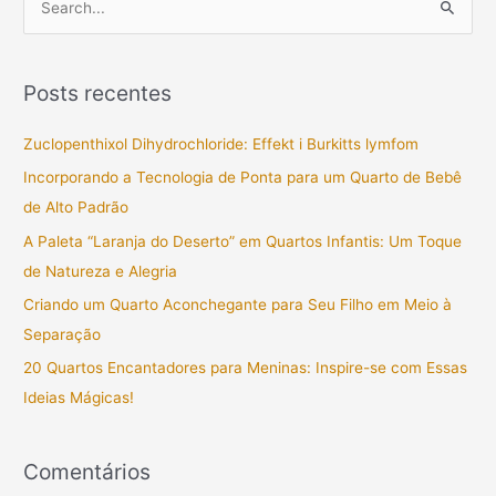
P
e
s
Posts recentes
q
u
Zuclopenthixol Dihydrochloride: Effekt i Burkitts lymfom
i
Incorporando a Tecnologia de Ponta para um Quarto de Bebê
s
de Alto Padrão
a
A Paleta “Laranja do Deserto” em Quartos Infantis: Um Toque
r
de Natureza e Alegria
p
Criando um Quarto Aconchegante para Seu Filho em Meio à
o
Separação
r
20 Quartos Encantadores para Meninas: Inspire-se com Essas
:
Ideias Mágicas!
Comentários