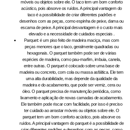
móveis ou objetos sobre ele. O taco tem um bom conforto
acústico, pois absorve os ruídos. A principal vantagem do
taco é a possibilidade de criar diferentes padrões e
desenhos com as peças, como espinha de peixe, dama ou
escama de peixe. A principal desvantagem é o custo mais
elevado e a necessidade de cuidados especiais .
Parquet: é um piso feito de madeira maciça, mas com
peças menores que o taco, geralmente quadradas ou
hexagonais. O parquet também pode ser de várias
espécies de madeira, como pau-marfim, imbuia, canela,
entre outras. O parquet é colocado sobre uma base de
madeira ou concreto, com cola ou massa asfáltica. Ele tem
uma alta durabilidade, mas depende da qualidade da
madeira e do acabamento, que pode ser verniz, cera ou
óleo. O parquet precisa de manutenção periódica, como
lixamento e aplicação de novas camadas de acabamento.
Ele também pode riscar com facilidade, por isso é preciso
ter cuidado ao arrastar móveis ou objetos sobre ele. O
parquet tem um bom conforto acústico, pois absorve os
ruídos. A principal vantagem do parquet é a possibilidade de
criar diferentes padrões e desenhos com as peças, como