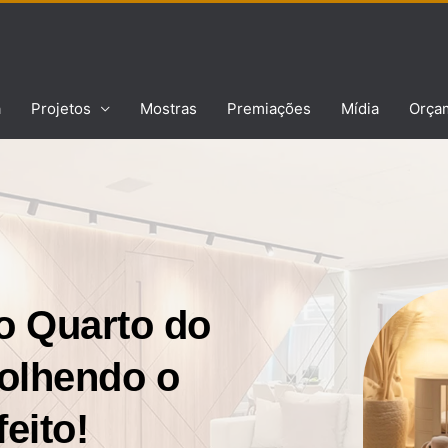
a
Projetos
Mostras
Premiações
Mídia
Orça
o Quarto do
olhendo o
eito!