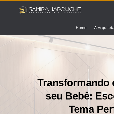
Ir
para
o
conteúdo
Home
A Arquitet
Transformando 
seu Bebê: Esc
Tema Perf