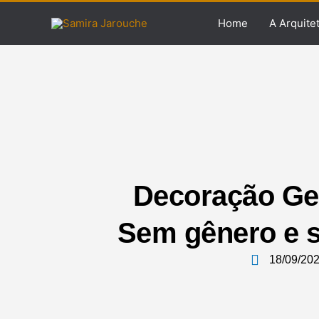
Ir
Home
A Arquite
para
o
conteúdo
Decoração Ge
Sem gênero e s
18/09/20