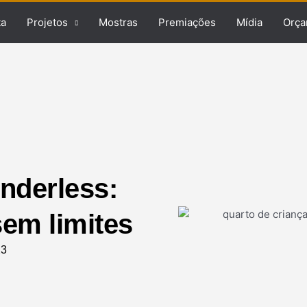
ta
Projetos
Mostras
Premiações
Mídia
Orça
nderless:
em limites
23