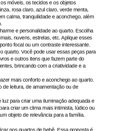
os móveis, os tecidos e os objetos
za, rosa claro, azul claro, verde menta,
tem calma, tranquilidade e aconchego, além
.
charme e personalidade ao quarto. Escolha
mais, nuvens, estrelas, etc. Aplique esses
nto focal ou um contraste interessante.
r o quarto. Você pode usar essas peças para
ivros e outros itens que fazem parte do
rentes, brincando com a criatividade e a
razer mais conforto e aconchego ao quarto.
ho de leitura, de amamentação ou de
e luz para criar uma iluminação adequada e
ara criar um clima mais intimista, lúdico ou
um objeto de relevância para a família.
icar nos quartos de bebê. Essa proposta é