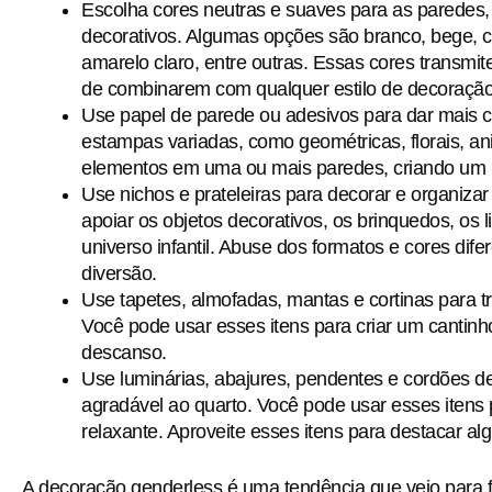
Escolha cores neutras e suaves para as paredes, 
decorativos. Algumas opções são branco, bege, cin
amarelo claro, entre outras. Essas cores transmi
de combinarem com qualquer estilo de decoração
Use papel de parede ou adesivos para dar mais 
estampas variadas, como geométricas, florais, ani
elementos em uma ou mais paredes, criando um po
Use nichos e prateleiras para decorar e organiza
apoiar os objetos decorativos, os brinquedos, os l
universo infantil. Abuse dos formatos e cores dife
diversão.
Use tapetes, almofadas, mantas e cortinas para t
Você pode usar esses itens para criar um cantin
descanso.
Use luminárias, abajures, pendentes e cordões d
agradável ao quarto. Você pode usar esses itens p
relaxante. Aproveite esses itens para destacar alg
A decoração genderless é uma tendência que veio para f