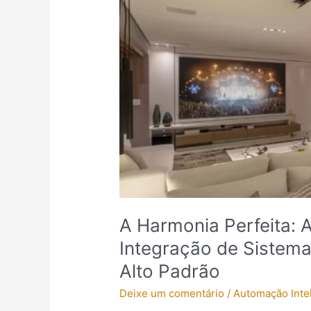
Perfeita:
Automação
Residencial
e
a
Integração
de
Sistemas
Inteligentes
em
Projetos
de
Alto
A Harmonia Perfeita: 
Padrão
Integração de Sistema
Alto Padrão
Deixe um comentário
/
Automação Inte