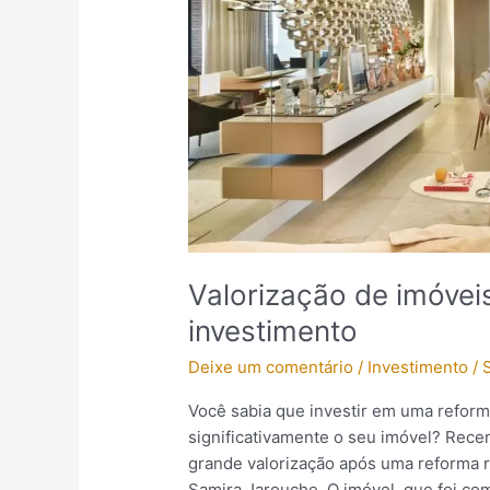
aumento
do
retorno
sobre
investimento
Valorização de imóvei
investimento
Deixe um comentário
/
Investimento
/
Você sabia que investir em uma reforma
significativamente o seu imóvel? Rec
grande valorização após uma reforma re
Samira Jarouche. O imóvel, que foi co