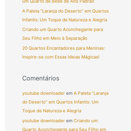
um Quarto de Bebê de Alto Padrão
r
A Paleta “Laranja do Deserto” em Quartos
p
Infantis: Um Toque de Natureza e Alegria
o
Criando um Quarto Aconchegante para
r
Seu Filho em Meio à Separação
:
20 Quartos Encantadores para Meninas:
Inspire-se com Essas Ideias Mágicas!
Comentários
youtube downloader
em
A Paleta “Laranja
do Deserto” em Quartos Infantis: Um
Toque de Natureza e Alegria
youtube downloader
em
Criando um
Quarto Aconchegante para Seu Filho em