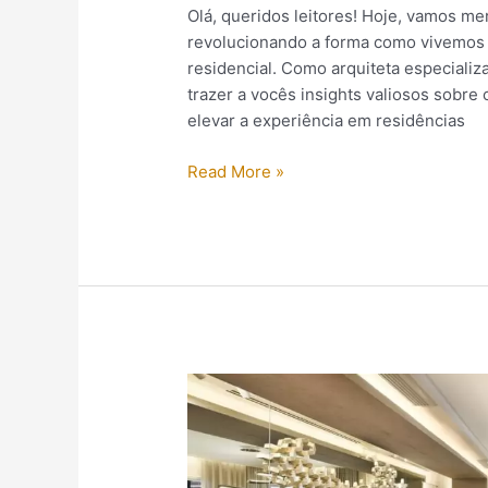
Olá, queridos leitores! Hoje, vamos m
revolucionando a forma como vivemos
residencial. Como arquiteta especializ
trazer a vocês insights valiosos sobre
elevar a experiência em residências
Read More »
Valorização
de
imóveis
e