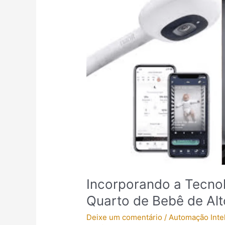
a
Tecnologia
de
Ponta
para
um
Quarto
de
Bebê
de
Alto
Padrão
Incorporando a Tecno
Quarto de Bebê de Al
Deixe um comentário
/
Automação Inte