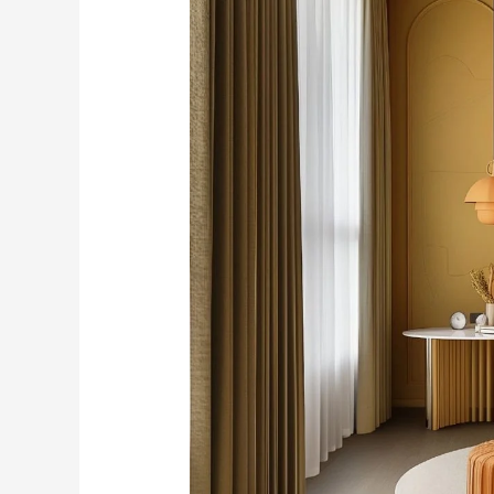
do
Deserto”
em
Quartos
Infantis:
Um
Toque
de
Natureza
e
Alegria