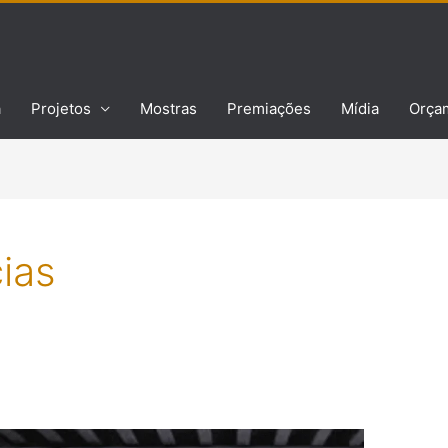
a
Projetos
Mostras
Premiações
Mídia
Orça
ias