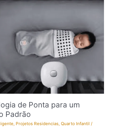
logia de Ponta para um
to Padrão
ligente
,
Projetos Residencias
,
Quarto Infantil
/