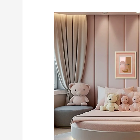
20
Quartos
Encantadores
para
Meninas:
Inspire-
se
com
Essas
Ideias
Mágicas!