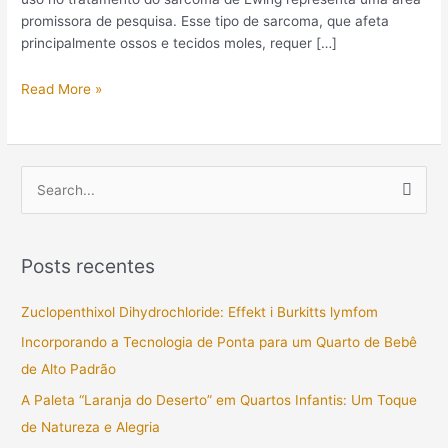
promissora de pesquisa. Esse tipo de sarcoma, que afeta
principalmente ossos e tecidos moles, requer […]
Read More »
P
e
s
Posts recentes
q
u
Zuclopenthixol Dihydrochloride: Effekt i Burkitts lymfom
i
Incorporando a Tecnologia de Ponta para um Quarto de Bebê
s
de Alto Padrão
a
A Paleta “Laranja do Deserto” em Quartos Infantis: Um Toque
r
de Natureza e Alegria
p