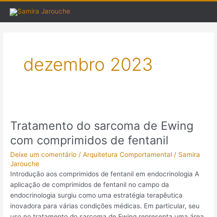
Ir
para
o
conteúdo
dezembro 2023
Tratamento do sarcoma de Ewing
Tratamento
do
com comprimidos de fentanil
sarcoma
Deixe um comentário
/
Arquitetura Comportamental
/
Samira
de
Jarouche
Ewing
Introdução aos comprimidos de fentanil em endocrinologia A
com
aplicação de comprimidos de fentanil no campo da
comprimidos
endocrinologia surgiu como uma estratégia terapêutica
de
inovadora para várias condições médicas. Em particular, seu
fentanil
uso no tratamento do sarcoma de Ewing representa uma área