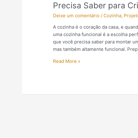
Tudo
Precisa Saber para Cr
o
Deixe um comentário
/
Cozinha
,
Projet
que
Você
A cozinha é o coração da casa, e quando
Precisa
uma cozinha funcional é a escolha perf
Saber
que você precisa saber para montar u
para
mas também altamente funcional. Prepa
Criar
um
Read More »
Espaço
Perfeito