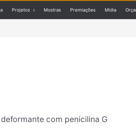
ta
Projetos
Mostras
Premiações
Mídia
Orça
 deformante com penicilina G