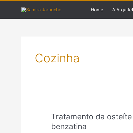
Ir
Home
A Arquite
para
o
conteúdo
Cozinha
Tratamento
Tratamento da osteíte
da
osteíte
benzatina
deformante