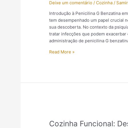
Deixe um comentário
/
Cozinha
/
Samir
com
penicilina
Introdução à Penicilina G Benzatina em
G
tem desempenhado um papel crucial no
benzatina
sua descoberta. No contexto da psiquia
tratar infecções que podem exacerbar 
administração de penicilina G benzatin
Read More »
Cozinha
Funcional:
Cozinha Funcional: D
Descubra