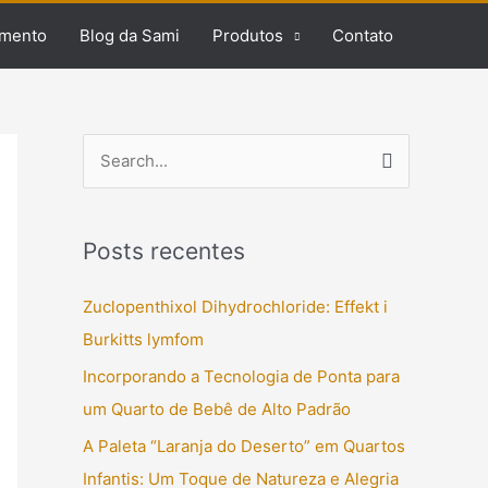
mento
Blog da Sami
Produtos
Contato
P
e
s
Posts recentes
q
u
Zuclopenthixol Dihydrochloride: Effekt i
i
Burkitts lymfom
s
Incorporando a Tecnologia de Ponta para
a
um Quarto de Bebê de Alto Padrão
r
A Paleta “Laranja do Deserto” em Quartos
p
Infantis: Um Toque de Natureza e Alegria