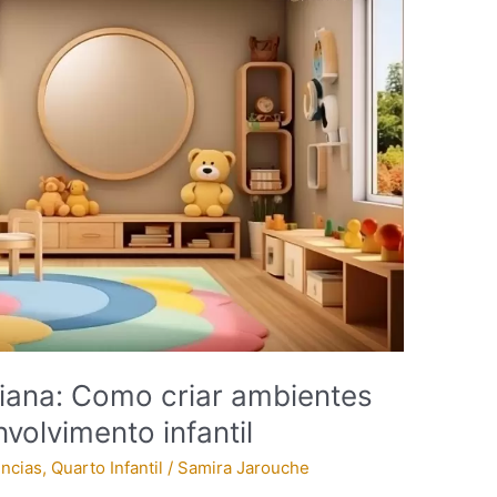
ana: Como criar ambientes
volvimento infantil
encias
,
Quarto Infantil
/
Samira Jarouche