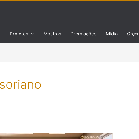
a
Projetos
Mostras
Premiações
Mídia
Orça
soriano