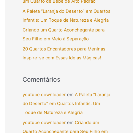
um Quarto de Bebê de Alto Padrão
r
A Paleta “Laranja do Deserto” em Quartos
p
Infantis: Um Toque de Natureza e Alegria
o
Criando um Quarto Aconchegante para
r
Seu Filho em Meio à Separação
:
20 Quartos Encantadores para Meninas:
Inspire-se com Essas Ideias Mágicas!
Comentários
youtube downloader
em
A Paleta “Laranja
do Deserto” em Quartos Infantis: Um
Toque de Natureza e Alegria
youtube downloader
em
Criando um
Quarto Aconchegante para Seu Filho em