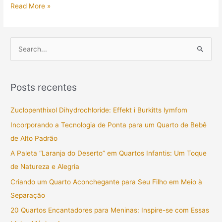
Read More »
P
e
s
Posts recentes
q
u
Zuclopenthixol Dihydrochloride: Effekt i Burkitts lymfom
i
Incorporando a Tecnologia de Ponta para um Quarto de Bebê
s
de Alto Padrão
a
A Paleta “Laranja do Deserto” em Quartos Infantis: Um Toque
r
de Natureza e Alegria
p
Criando um Quarto Aconchegante para Seu Filho em Meio à
o
Separação
r
20 Quartos Encantadores para Meninas: Inspire-se com Essas
: