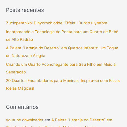
s
Posts recentes
q
u
Zuclopenthixol Dihydrochloride: Effekt i Burkitts lymfom
i
Incorporando a Tecnologia de Ponta para um Quarto de Bebê
s
de Alto Padrão
a
A Paleta “Laranja do Deserto” em Quartos Infantis: Um Toque
r
de Natureza e Alegria
p
Criando um Quarto Aconchegante para Seu Filho em Meio à
o
Separação
r
20 Quartos Encantadores para Meninas: Inspire-se com Essas
:
Ideias Mágicas!
Comentários
youtube downloader
em
A Paleta “Laranja do Deserto” em