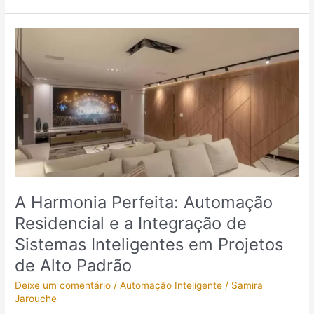
A
Harmonia
Perfeita:
Automação
Residencial
e
a
Integração
de
Sistemas
Inteligentes
A Harmonia Perfeita: Automação
em
Residencial e a Integração de
Projetos
de
Sistemas Inteligentes em Projetos
Alto
de Alto Padrão
Padrão
Deixe um comentário
/
Automação Inteligente
/
Samira
Jarouche