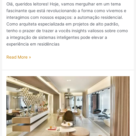
Olá, queridos leitores! Hoje, vamos mergulhar em um tema
fascinante que está revolucionando a forma como vivemos e
interagimos com nossos espaços: a automação residencial.
Como arquiteta especializada em projetos de alto padrão,
tenho o prazer de trazer a vocês insights valiosos sobre como
a integração de sistemas inteligentes pode elevar a
experiência em residências
Read More »
Valorização
de
imóveis
e
aumento
do
retorno
sobre
investimento