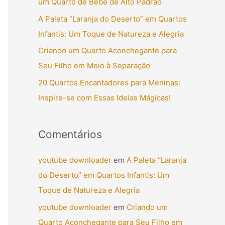
um Quarto de Bebê de Alto Padrão
r
A Paleta “Laranja do Deserto” em Quartos
p
Infantis: Um Toque de Natureza e Alegria
o
Criando um Quarto Aconchegante para
r
Seu Filho em Meio à Separação
:
20 Quartos Encantadores para Meninas:
Inspire-se com Essas Ideias Mágicas!
Comentários
youtube downloader
em
A Paleta “Laranja
do Deserto” em Quartos Infantis: Um
Toque de Natureza e Alegria
youtube downloader
em
Criando um
Quarto Aconchegante para Seu Filho em