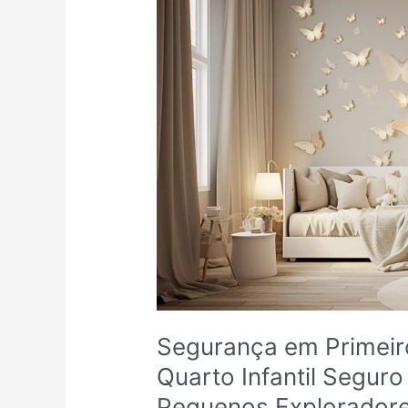
em
Primeiro
Lugar:
Projetando
um
Quarto
Infantil
Seguro
e
Lúdico
para
Nossos
Pequenos
Exploradores
Segurança em Primeir
Quarto Infantil Segur
Pequenos Explorador