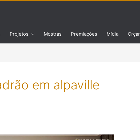
a
Projetos
Mostras
Premiações
Mídia
Orça
adrão em alpaville