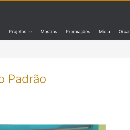
a
Projetos
Mostras
Premiações
Mídia
Orça
to Padrão