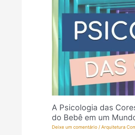
Psicologia
das
Cores:
Transformando
o
Quarto
do
Bebê
em
um
Mundo
de
Estímulos
A Psicologia das Core
do Bebê em um Mundo
Deixe um comentário
/
Arquitetura Co