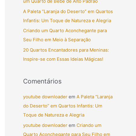
um Quarto de Bebê de Alto Padrão
r
A Paleta “Laranja do Deserto” em Quartos
p
Infantis: Um Toque de Natureza e Alegria
o
Criando um Quarto Aconchegante para
r
Seu Filho em Meio à Separação
:
20 Quartos Encantadores para Meninas:
Inspire-se com Essas Ideias Mágicas!
Comentários
youtube downloader
em
A Paleta “Laranja
do Deserto” em Quartos Infantis: Um
Toque de Natureza e Alegria
youtube downloader
em
Criando um
Quarto Aconchegante para Seu Filho em