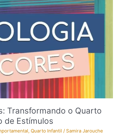
s: Transformando o Quarto
 de Estímulos
mportamental
,
Quarto Infantil
/
Samira Jarouche