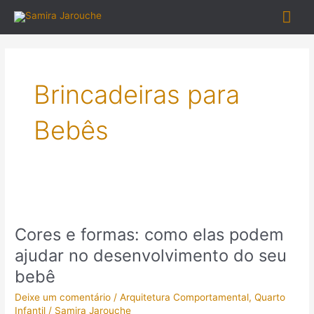
Ir
Me
para
o
prin
conteúdo
Brincadeiras para
Bebês
Cores
e
Cores e formas: como elas podem
formas:
como
ajudar no desenvolvimento do seu
elas
bebê
podem
ajudar
Deixe um comentário
/
Arquitetura Comportamental
,
Quarto
no
Infantil
/
Samira Jarouche