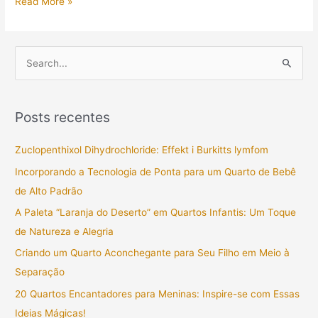
Read More »
P
e
s
Posts recentes
q
u
Zuclopenthixol Dihydrochloride: Effekt i Burkitts lymfom
i
Incorporando a Tecnologia de Ponta para um Quarto de Bebê
s
de Alto Padrão
a
A Paleta “Laranja do Deserto” em Quartos Infantis: Um Toque
r
de Natureza e Alegria
p
Criando um Quarto Aconchegante para Seu Filho em Meio à
o
Separação
r
20 Quartos Encantadores para Meninas: Inspire-se com Essas
:
Ideias Mágicas!