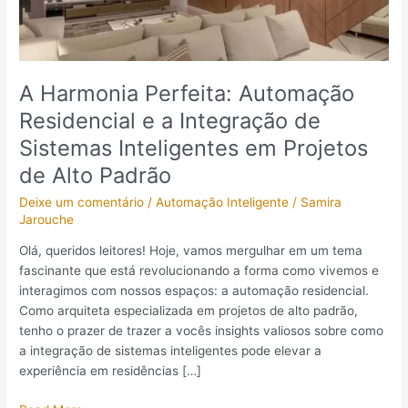
Integração
de
Sistemas
Inteligentes
A Harmonia Perfeita: Automação
em
Residencial e a Integração de
Projetos
de
Sistemas Inteligentes em Projetos
Alto
de Alto Padrão
Padrão
Deixe um comentário
/
Automação Inteligente
/
Samira
Jarouche
Olá, queridos leitores! Hoje, vamos mergulhar em um tema
fascinante que está revolucionando a forma como vivemos e
interagimos com nossos espaços: a automação residencial.
Como arquiteta especializada em projetos de alto padrão,
tenho o prazer de trazer a vocês insights valiosos sobre como
a integração de sistemas inteligentes pode elevar a
experiência em residências […]