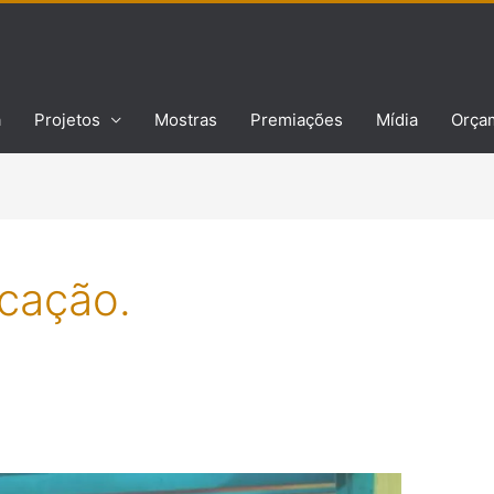
a
Projetos
Mostras
Premiações
Mídia
Orça
icação.