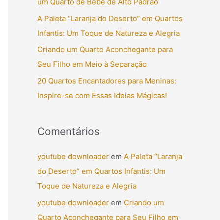
um Quarto de Bebê de Alto Padrão
r
A Paleta “Laranja do Deserto” em Quartos
p
Infantis: Um Toque de Natureza e Alegria
o
Criando um Quarto Aconchegante para
r
Seu Filho em Meio à Separação
:
20 Quartos Encantadores para Meninas:
Inspire-se com Essas Ideias Mágicas!
Comentários
youtube downloader
em
A Paleta “Laranja
do Deserto” em Quartos Infantis: Um
Toque de Natureza e Alegria
youtube downloader
em
Criando um
Quarto Aconchegante para Seu Filho em