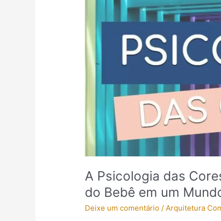
Psicologia
das
Cores:
Transformando
o
Quarto
do
Bebê
em
um
Mundo
de
Estímulos
A Psicologia das Core
do Bebê em um Mundo
Deixe um comentário
/
Arquitetura Co