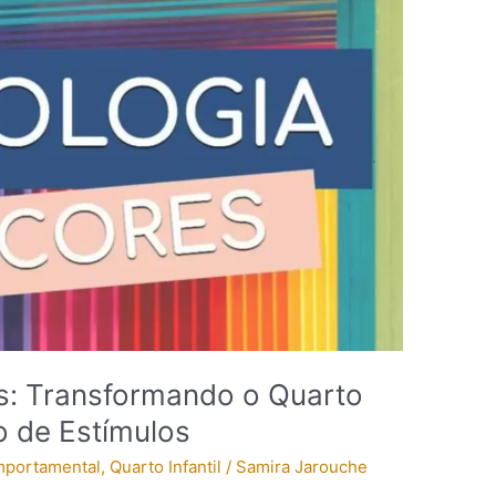
s: Transformando o Quarto
 de Estímulos
mportamental
,
Quarto Infantil
/
Samira Jarouche