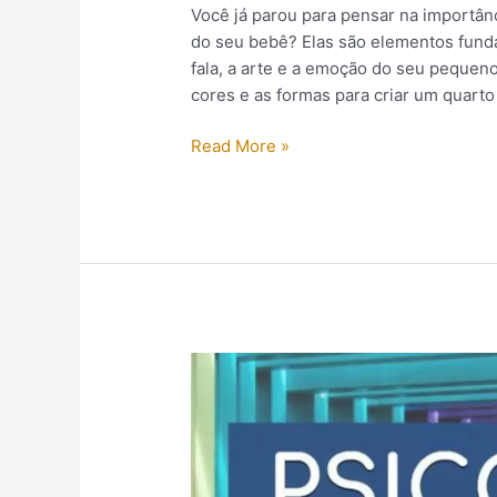
Você já parou para pensar na importân
do seu bebê? Elas são elementos funda
fala, a arte e a emoção do seu pequeno
cores e as formas para criar um quart
Read More »
A
Psicologia
das
Cores:
Transformando