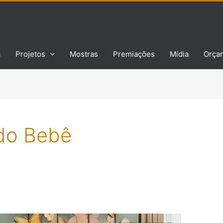
a
Projetos
Mostras
Premiações
Mídia
Orça
do Bebê