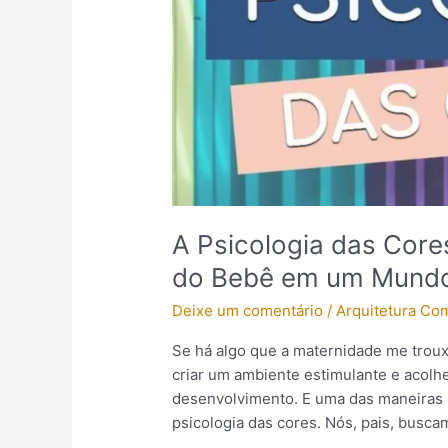
o
Quarto
do
Bebê
em
um
Mundo
de
Estímulos
A Psicologia das Core
do Bebê em um Mundo
Deixe um comentário
/
Arquitetura Co
Se há algo que a maternidade me trouxe
criar um ambiente estimulante e acolh
desenvolvimento. E uma das maneiras m
psicologia das cores. Nós, pais, busc