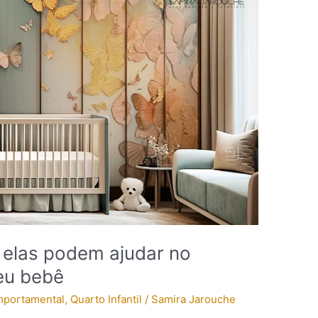
 elas podem ajudar no
eu bebê
mportamental
,
Quarto Infantil
/
Samira Jarouche