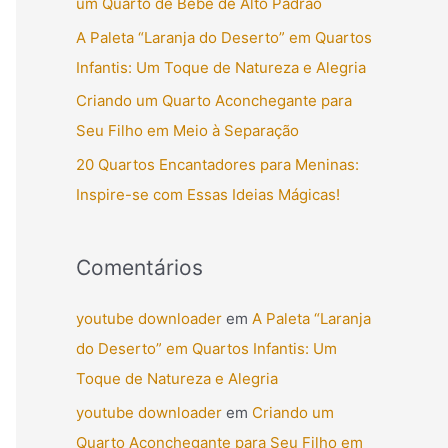
um Quarto de Bebê de Alto Padrão
r
A Paleta “Laranja do Deserto” em Quartos
p
Infantis: Um Toque de Natureza e Alegria
o
Criando um Quarto Aconchegante para
r
Seu Filho em Meio à Separação
:
20 Quartos Encantadores para Meninas:
Inspire-se com Essas Ideias Mágicas!
Comentários
youtube downloader
em
A Paleta “Laranja
do Deserto” em Quartos Infantis: Um
Toque de Natureza e Alegria
youtube downloader
em
Criando um
Quarto Aconchegante para Seu Filho em