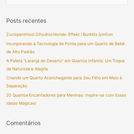
e
s
Posts recentes
q
u
Zuclopenthixol Dihydrochloride: Effekt i Burkitts lymfom
i
Incorporando a Tecnologia de Ponta para um Quarto de Bebê
s
de Alto Padrão
a
A Paleta “Laranja do Deserto” em Quartos Infantis: Um Toque
r
de Natureza e Alegria
p
Criando um Quarto Aconchegante para Seu Filho em Meio à
o
Separação
r
20 Quartos Encantadores para Meninas: Inspire-se com Essas
:
Ideias Mágicas!
Comentários