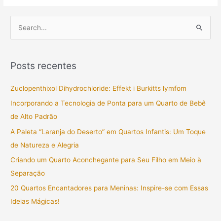
P
e
s
Posts recentes
q
u
Zuclopenthixol Dihydrochloride: Effekt i Burkitts lymfom
i
Incorporando a Tecnologia de Ponta para um Quarto de Bebê
s
de Alto Padrão
a
A Paleta “Laranja do Deserto” em Quartos Infantis: Um Toque
r
de Natureza e Alegria
p
Criando um Quarto Aconchegante para Seu Filho em Meio à
o
Separação
r
20 Quartos Encantadores para Meninas: Inspire-se com Essas
:
Ideias Mágicas!