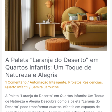
Infantis:
Um
Toque
de
Natureza
e
Alegria
A Paleta “Laranja do Deserto” em
Quartos Infantis: Um Toque de
Natureza e Alegria
1 Comentário
/
Automação Inteligente
,
Projetos Residencias
,
Quarto Infantil
/
Samira Jarouche
A Paleta “Laranja do Deserto” em Quartos Infantis: Um Toque
de Natureza e Alegria Descubra como a paleta “Laranja do
Deserto” pode transformar quartos infantis em espaços de