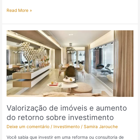
Read More »
Valorização
de
imóveis
e
aumento
do
retorno
sobre
investimento
Valorização de imóveis e aumento
do retorno sobre investimento
Deixe um comentário
/
Investimento
/
Samira Jarouche
Você sabia que investir em uma reforma ou consultoria de