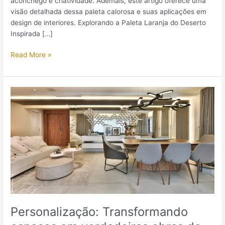
aconchego e criatividade. Ademais, este artigo oferece uma
visão detalhada dessa paleta calorosa e suas aplicações em
design de interiores. Explorando a Paleta Laranja do Deserto
Inspirada […]
Read More »
Personalização:
Transformando
espaços
em
verdadeiras
obras
de
arte
Personalização: Transformando