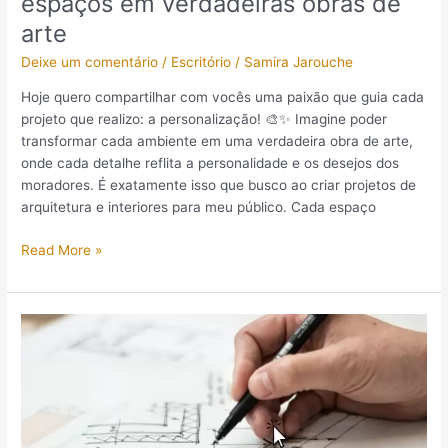
espaços em verdadeiras obras de
arte
Deixe um comentário
/
Escritório
/
Samira Jarouche
Hoje quero compartilhar com vocês uma paixão que guia cada
projeto que realizo: a personalização! 🎨✨ Imagine poder
transformar cada ambiente em uma verdadeira obra de arte,
onde cada detalhe reflita a personalidade e os desejos dos
moradores. É exatamente isso que busco ao criar projetos de
arquitetura e interiores para meu público. Cada espaço
Read More »
Escolhendo
o
Escritório
de
Arquitetura
Ideal