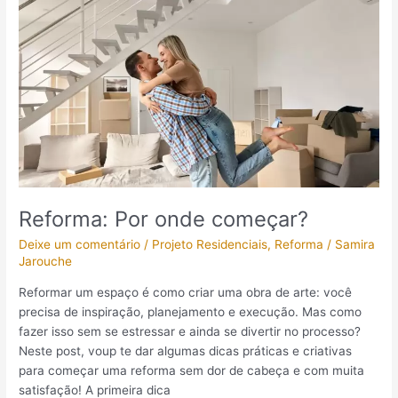
Reforma:
Por
onde
começar?
Reforma: Por onde começar?
Deixe um comentário
/
Projeto Residenciais
,
Reforma
/
Samira
Jarouche
Reformar um espaço é como criar uma obra de arte: você
precisa de inspiração, planejamento e execução. Mas como
fazer isso sem se estressar e ainda se divertir no processo?
Neste post, voup te dar algumas dicas práticas e criativas
para começar uma reforma sem dor de cabeça e com muita
satisfação! A primeira dica