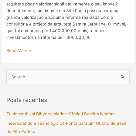
arquiteto pode valorizar significativamente o seu imóvel?
Recentemente, um imóvel em São Paulo passou por uma
grande valorização após uma reforma realizada com a
consultoria e projeto da arquiteta Samira Jarouche. O imóvel,
que foi comprado por 1.400.000,00 reais, recebeu
investimentos na reforma de 1.300.000,00
Read More »
P
e
s
Posts recentes
q
u
Zuclopenthixol Dihydrochloride: Effekt i Burkitts lymfom
i
Incorporando a Tecnologia de Ponta para um Quarto de Bebê
s
de Alto Padrão
a