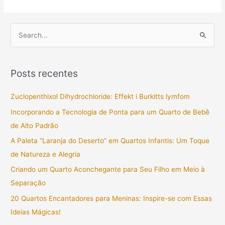
P
e
s
Posts recentes
q
u
Zuclopenthixol Dihydrochloride: Effekt i Burkitts lymfom
i
Incorporando a Tecnologia de Ponta para um Quarto de Bebê
s
de Alto Padrão
a
A Paleta “Laranja do Deserto” em Quartos Infantis: Um Toque
r
de Natureza e Alegria
p
Criando um Quarto Aconchegante para Seu Filho em Meio à
o
Separação
r
20 Quartos Encantadores para Meninas: Inspire-se com Essas
:
Ideias Mágicas!