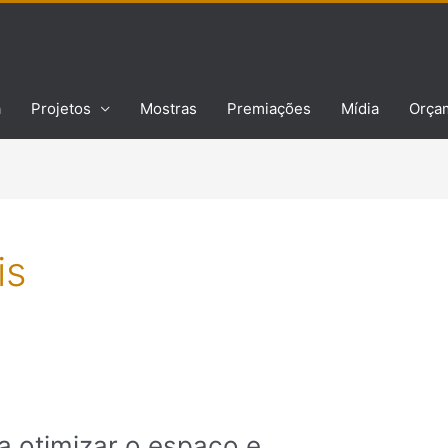
a
Projetos
Mostras
Premiações
Mídia
Orça
is
a otimizar o espaço e