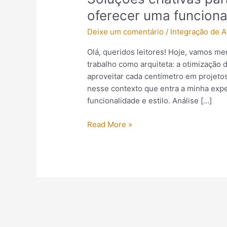
criativas
oferecer uma funciona
para
Deixe um comentário
/
Integração de 
otimizar
o
Olá, queridos leitores! Hoje, vamos m
espaço
trabalho como arquiteta: a otimização
e
aproveitar cada centímetro em projetos
oferecer
nesse contexto que entra a minha expe
uma
funcionalidade e estilo. Análise […]
funcionalidade
superior.
Read More »