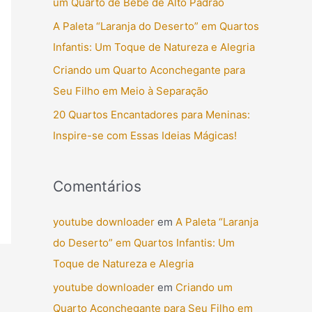
um Quarto de Bebê de Alto Padrão
r
A Paleta “Laranja do Deserto” em Quartos
p
Infantis: Um Toque de Natureza e Alegria
o
Criando um Quarto Aconchegante para
r
Seu Filho em Meio à Separação
:
20 Quartos Encantadores para Meninas:
Inspire-se com Essas Ideias Mágicas!
Comentários
youtube downloader
em
A Paleta “Laranja
do Deserto” em Quartos Infantis: Um
Toque de Natureza e Alegria
youtube downloader
em
Criando um
Quarto Aconchegante para Seu Filho em