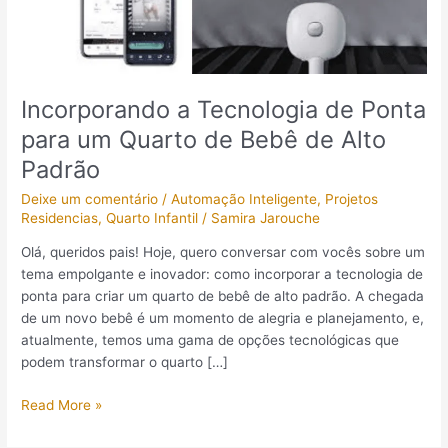
Quarto
de
Bebê
de
Incorporando a Tecnologia de Ponta
Alto
Padrão
para um Quarto de Bebê de Alto
Padrão
Deixe um comentário
/
Automação Inteligente
,
Projetos
Residencias
,
Quarto Infantil
/
Samira Jarouche
Olá, queridos pais! Hoje, quero conversar com vocês sobre um
tema empolgante e inovador: como incorporar a tecnologia de
ponta para criar um quarto de bebê de alto padrão. A chegada
de um novo bebê é um momento de alegria e planejamento, e,
atualmente, temos uma gama de opções tecnológicas que
podem transformar o quarto […]
Read More »