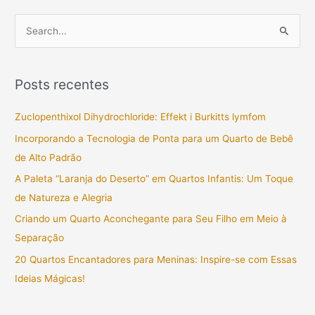
P
e
s
Posts recentes
q
u
Zuclopenthixol Dihydrochloride: Effekt i Burkitts lymfom
i
Incorporando a Tecnologia de Ponta para um Quarto de Bebê
s
de Alto Padrão
a
A Paleta “Laranja do Deserto” em Quartos Infantis: Um Toque
r
de Natureza e Alegria
p
Criando um Quarto Aconchegante para Seu Filho em Meio à
o
Separação
r
20 Quartos Encantadores para Meninas: Inspire-se com Essas
:
Ideias Mágicas!