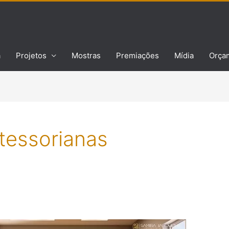
a
Projetos
Mostras
Premiações
Mídia
Orça
tessorianas