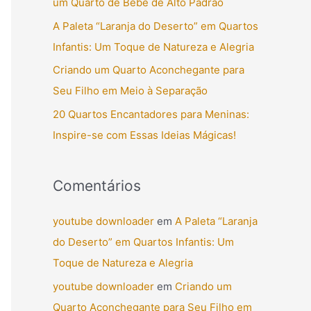
um Quarto de Bebê de Alto Padrão
r
A Paleta “Laranja do Deserto” em Quartos
p
Infantis: Um Toque de Natureza e Alegria
o
Criando um Quarto Aconchegante para
r
Seu Filho em Meio à Separação
:
20 Quartos Encantadores para Meninas:
Inspire-se com Essas Ideias Mágicas!
Comentários
youtube downloader
em
A Paleta “Laranja
do Deserto” em Quartos Infantis: Um
Toque de Natureza e Alegria
youtube downloader
em
Criando um
Quarto Aconchegante para Seu Filho em