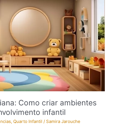
ana: Como criar ambientes
volvimento infantil
encias
,
Quarto Infantil
/
Samira Jarouche