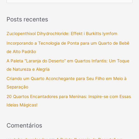
e
s
Posts recentes
q
u
Zuclopenthixol Dihydrochloride: Effekt i Burkitts lymfom
i
Incorporando a Tecnologia de Ponta para um Quarto de Bebê
s
de Alto Padrão
a
A Paleta “Laranja do Deserto” em Quartos Infantis: Um Toque
r
de Natureza e Alegria
p
Criando um Quarto Aconchegante para Seu Filho em Meio à
o
Separação
r
20 Quartos Encantadores para Meninas: Inspire-se com Essas
:
Ideias Mágicas!
Comentários