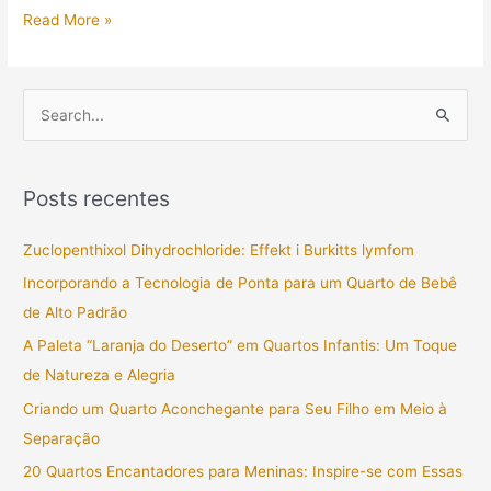
Read More »
P
e
s
Posts recentes
q
u
Zuclopenthixol Dihydrochloride: Effekt i Burkitts lymfom
i
Incorporando a Tecnologia de Ponta para um Quarto de Bebê
s
de Alto Padrão
a
A Paleta “Laranja do Deserto” em Quartos Infantis: Um Toque
r
de Natureza e Alegria
p
Criando um Quarto Aconchegante para Seu Filho em Meio à
o
Separação
r
20 Quartos Encantadores para Meninas: Inspire-se com Essas
: