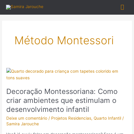
Ir
Me
para
o
prin
conteúdo
Método Montessori
Decoração
Montessoriana:
Como
Decoração Montessoriana: Como
criar
ambientes
criar ambientes que estimulam o
que
desenvolvimento infantil
estimulam
o
Deixe um comentário
/
Projetos Residencias
,
Quarto Infantil
/
desenvolvimento
Samira Jarouche
infantil