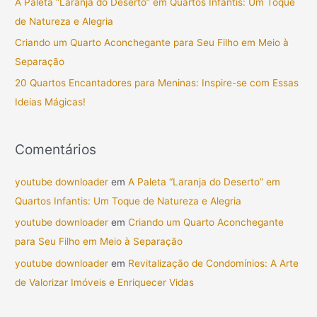
A Paleta “Laranja do Deserto” em Quartos Infantis: Um Toque
r
de Natureza e Alegria
p
Criando um Quarto Aconchegante para Seu Filho em Meio à
o
Separação
r
20 Quartos Encantadores para Meninas: Inspire-se com Essas
:
Ideias Mágicas!
Comentários
youtube downloader
em
A Paleta “Laranja do Deserto” em
Quartos Infantis: Um Toque de Natureza e Alegria
youtube downloader
em
Criando um Quarto Aconchegante
para Seu Filho em Meio à Separação
youtube downloader
em
Revitalização de Condomínios: A Arte
de Valorizar Imóveis e Enriquecer Vidas