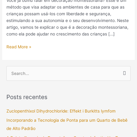
Você já ouviu falar em decoração montessoriana? Esse é um
método que visa adaptar os ambientes de casa para que as
crianças possam usá-los com liberdade e segurança,
estimulando a sua autonomia e o seu desenvolvimento. Neste
artigo, vamos te explicar o que é a decoração montessoriana,
como ela pode ajudar no crescimento das crianças […]
Read More »
P
e
s
Posts recentes
q
u
Zuclopenthixol Dihydrochloride: Effekt i Burkitts lymfom
i
Incorporando a Tecnologia de Ponta para um Quarto de Bebê
s
de Alto Padrão
a