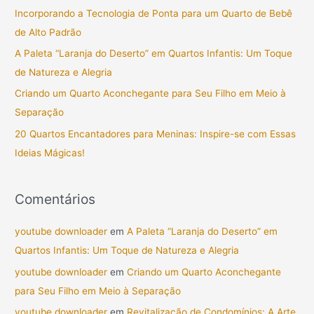
i
Incorporando a Tecnologia de Ponta para um Quarto de Bebê
s
de Alto Padrão
a
A Paleta “Laranja do Deserto” em Quartos Infantis: Um Toque
r
de Natureza e Alegria
p
Criando um Quarto Aconchegante para Seu Filho em Meio à
o
Separação
r
20 Quartos Encantadores para Meninas: Inspire-se com Essas
:
Ideias Mágicas!
Comentários
youtube downloader
em
A Paleta “Laranja do Deserto” em
Quartos Infantis: Um Toque de Natureza e Alegria
youtube downloader
em
Criando um Quarto Aconchegante
para Seu Filho em Meio à Separação
youtube downloader
em
Revitalização de Condomínios: A Arte