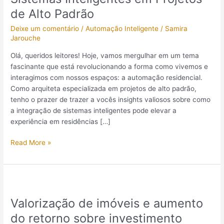
e
de Alto Padrão
a
Integração
Deixe um comentário
/
Automação Inteligente
/
Samira
de
Jarouche
Sistemas
Olá, queridos leitores! Hoje, vamos mergulhar em um tema
Inteligentes
fascinante que está revolucionando a forma como vivemos e
em
interagimos com nossos espaços: a automação residencial.
Projetos
Como arquiteta especializada em projetos de alto padrão,
de
tenho o prazer de trazer a vocês insights valiosos sobre como
Alto
a integração de sistemas inteligentes pode elevar a
Padrão
experiência em residências […]
Read More »
Valorização
de
Valorização de imóveis e aumento
imóveis
e
do retorno sobre investimento
aumento