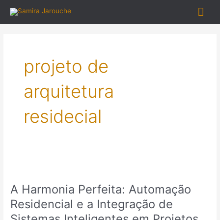
Ir
Me
para
o
prin
conteúdo
projeto de
arquitetura
residecial
A
Harmonia
A Harmonia Perfeita: Automação
Perfeita:
Automação
Residencial e a Integração de
Residencial
Sistemas Inteligentes em Projetos