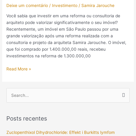
Deixe um comentário
/
Investimento
/
Samira Jarouche
do
retorno
Você sabia que investir em uma reforma ou consultoria de
sobre
arquiteto pode valorizar significativamente o seu imóvel?
investimento
Recentemente, um imóvel em São Paulo passou por uma
grande valorização após uma reforma realizada com a
consultoria e projeto da arquiteta Samira Jarouche. O imóvel,
que foi comprado por 1.400.000,00 reais, recebeu
investimentos na reforma de 1.300.000,00
Read More »
P
e
s
Posts recentes
q
u
Zuclopenthixol Dihydrochloride: Effekt i Burkitts lymfom