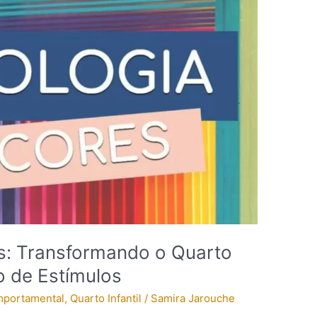
s: Transformando o Quarto
 de Estímulos
mportamental
,
Quarto Infantil
/
Samira Jarouche