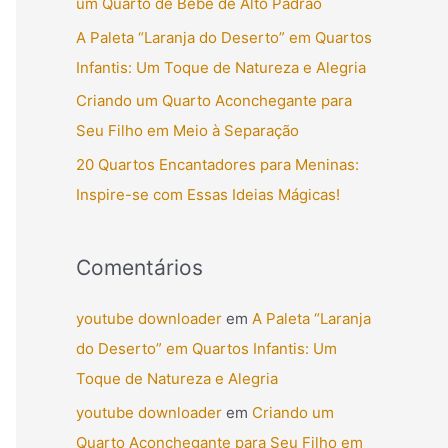
um Quarto de Bebê de Alto Padrão
r
A Paleta “Laranja do Deserto” em Quartos
p
Infantis: Um Toque de Natureza e Alegria
o
Criando um Quarto Aconchegante para
r
Seu Filho em Meio à Separação
:
20 Quartos Encantadores para Meninas:
Inspire-se com Essas Ideias Mágicas!
Comentários
youtube downloader
em
A Paleta “Laranja
do Deserto” em Quartos Infantis: Um
Toque de Natureza e Alegria
youtube downloader
em
Criando um
Quarto Aconchegante para Seu Filho em