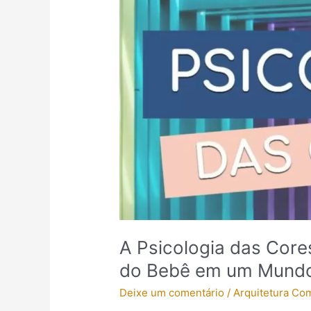
Psicologia
das
Cores:
Transformando
o
Quarto
do
Bebê
em
um
Mundo
de
Estímulos
A Psicologia das Core
do Bebê em um Mundo
Deixe um comentário
/
Arquitetura Co