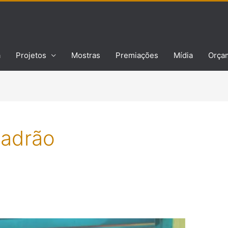
a
Projetos
Mostras
Premiações
Mídia
Orça
Padrão