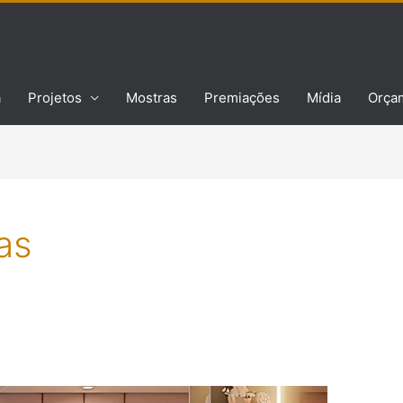
a
Projetos
Mostras
Premiações
Mídia
Orça
as