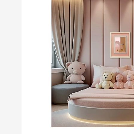
Quartos
Encantadores
para
Meninas:
Inspire-
se
com
Essas
Ideias
Mágicas!