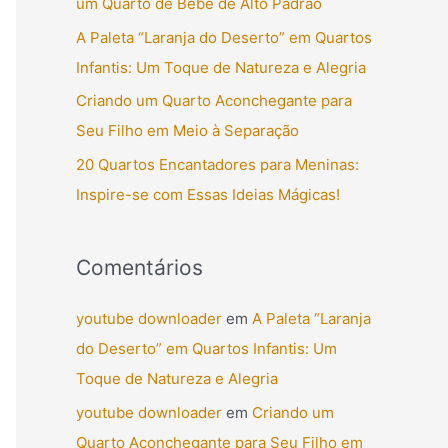
um Quarto de Bebê de Alto Padrão
r
A Paleta “Laranja do Deserto” em Quartos
p
Infantis: Um Toque de Natureza e Alegria
o
Criando um Quarto Aconchegante para
r
Seu Filho em Meio à Separação
:
20 Quartos Encantadores para Meninas:
Inspire-se com Essas Ideias Mágicas!
Comentários
youtube downloader
em
A Paleta “Laranja
do Deserto” em Quartos Infantis: Um
Toque de Natureza e Alegria
youtube downloader
em
Criando um
Quarto Aconchegante para Seu Filho em