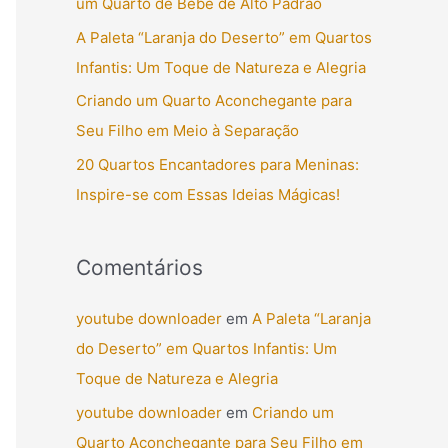
um Quarto de Bebê de Alto Padrão
r
A Paleta “Laranja do Deserto” em Quartos
p
Infantis: Um Toque de Natureza e Alegria
o
Criando um Quarto Aconchegante para
r
Seu Filho em Meio à Separação
:
20 Quartos Encantadores para Meninas:
Inspire-se com Essas Ideias Mágicas!
Comentários
youtube downloader
em
A Paleta “Laranja
do Deserto” em Quartos Infantis: Um
Toque de Natureza e Alegria
youtube downloader
em
Criando um
Quarto Aconchegante para Seu Filho em