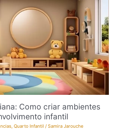
ana: Como criar ambientes
volvimento infantil
encias
,
Quarto Infantil
/
Samira Jarouche