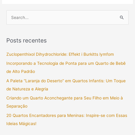
P
e
s
Posts recentes
q
u
Zuclopenthixol Dihydrochloride: Effekt i Burkitts lymfom
i
Incorporando a Tecnologia de Ponta para um Quarto de Bebê
s
de Alto Padrão
a
A Paleta “Laranja do Deserto” em Quartos Infantis: Um Toque
r
de Natureza e Alegria
p
Criando um Quarto Aconchegante para Seu Filho em Meio à
o
Separação
r
20 Quartos Encantadores para Meninas: Inspire-se com Essas
:
Ideias Mágicas!