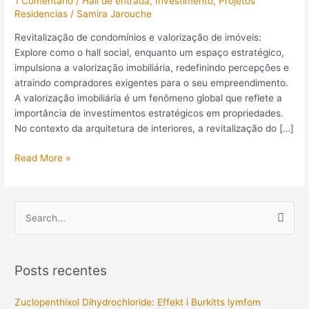
1 Comentário
/
Hall de entrada
,
Investimento
,
Projetos
Imóveis
Residencias
/
Samira Jarouche
e
Revitalização de condomínios e valorização de imóveis:
Enriquecer
Explore como o hall social, enquanto um espaço estratégico,
Vidas
impulsiona a valorização imobiliária, redefinindo percepções e
atraindo compradores exigentes para o seu empreendimento.
A valorização imobiliária é um fenômeno global que reflete a
importância de investimentos estratégicos em propriedades.
No contexto da arquitetura de interiores, a revitalização do […]
Read More »
P
e
s
Posts recentes
q
u
Zuclopenthixol Dihydrochloride: Effekt i Burkitts lymfom