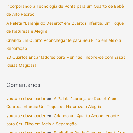
i
Incorporando a Tecnologia de Ponta para um Quarto de Bebê
s
de Alto Padrão
a
A Paleta “Laranja do Deserto” em Quartos Infantis: Um Toque
r
de Natureza e Alegria
p
Criando um Quarto Aconchegante para Seu Filho em Meio à
o
Separação
r
20 Quartos Encantadores para Meninas: Inspire-se com Essas
:
Ideias Mágicas!
Comentários
youtube downloader
em
A Paleta “Laranja do Deserto” em
Quartos Infantis: Um Toque de Natureza e Alegria
youtube downloader
em
Criando um Quarto Aconchegante
para Seu Filho em Meio à Separação
youtube downloader
em
Revitalização de Condomínios: A Arte