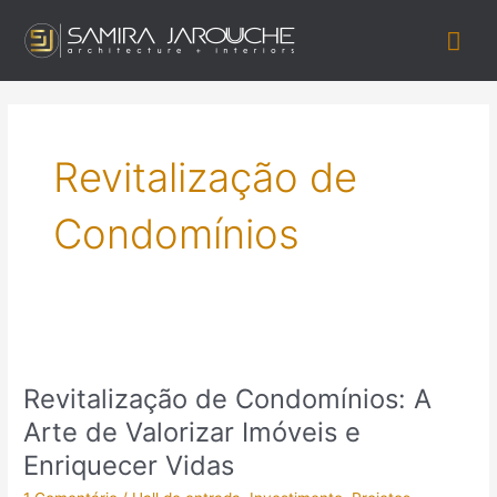
Ir
Me
para
o
prin
conteúdo
Revitalização de
Condomínios
Revitalização
de
Revitalização de Condomínios: A
Condomínios:
A
Arte de Valorizar Imóveis e
Arte
Enriquecer Vidas
de
Valorizar