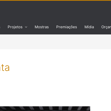
a
Projetos
Mostras
Premiações
Mídia
Orça
nta