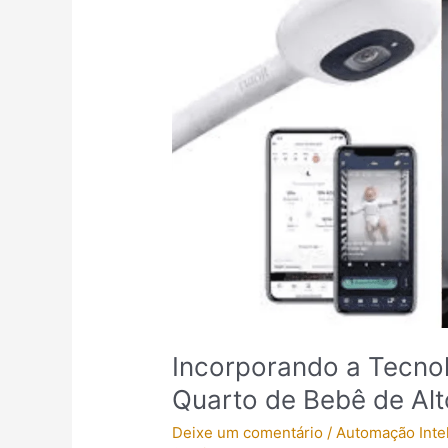
a
Tecnologia
de
Ponta
para
um
Quarto
de
Bebê
de
Alto
Padrão
Incorporando a Tecno
Quarto de Bebê de Al
Deixe um comentário
/
Automação Inte