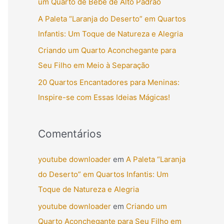
um Quarto de Bebê de Alto Padrão
r
A Paleta “Laranja do Deserto” em Quartos
p
Infantis: Um Toque de Natureza e Alegria
o
Criando um Quarto Aconchegante para
r
Seu Filho em Meio à Separação
:
20 Quartos Encantadores para Meninas:
Inspire-se com Essas Ideias Mágicas!
Comentários
youtube downloader
em
A Paleta “Laranja
do Deserto” em Quartos Infantis: Um
Toque de Natureza e Alegria
youtube downloader
em
Criando um
Quarto Aconchegante para Seu Filho em