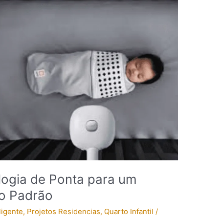
logia de Ponta para um
to Padrão
ligente
,
Projetos Residencias
,
Quarto Infantil
/