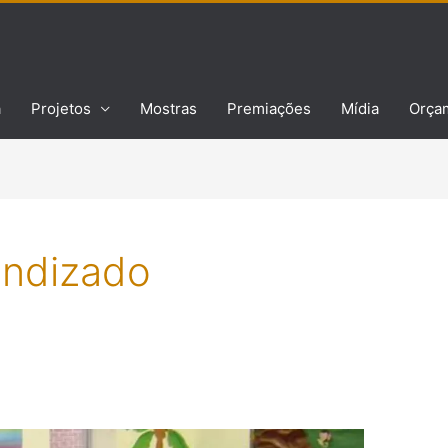
a
Projetos
Mostras
Premiações
Mídia
Orça
endizado