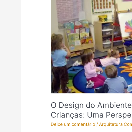
Design
do
Ambiente
e
o
Desenvolvimento
das
Crianças:
Uma
Perspectiva
Fascinante
O Design do Ambiente
Crianças: Uma Perspe
Deixe um comentário
/
Arquitetura Co