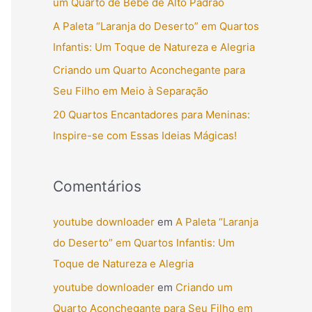
um Quarto de Bebê de Alto Padrão
r
A Paleta “Laranja do Deserto” em Quartos
p
Infantis: Um Toque de Natureza e Alegria
o
Criando um Quarto Aconchegante para
r
Seu Filho em Meio à Separação
:
20 Quartos Encantadores para Meninas:
Inspire-se com Essas Ideias Mágicas!
Comentários
youtube downloader
em
A Paleta “Laranja
do Deserto” em Quartos Infantis: Um
Toque de Natureza e Alegria
youtube downloader
em
Criando um
Quarto Aconchegante para Seu Filho em