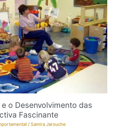
 e o Desenvolvimento das
ctiva Fascinante
mportamental
/
Samira Jarouche