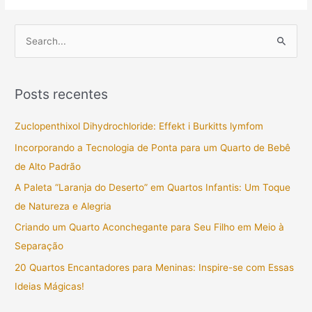
P
e
s
Posts recentes
q
u
Zuclopenthixol Dihydrochloride: Effekt i Burkitts lymfom
i
Incorporando a Tecnologia de Ponta para um Quarto de Bebê
s
de Alto Padrão
a
A Paleta “Laranja do Deserto” em Quartos Infantis: Um Toque
r
de Natureza e Alegria
p
Criando um Quarto Aconchegante para Seu Filho em Meio à
o
Separação
r
20 Quartos Encantadores para Meninas: Inspire-se com Essas
:
Ideias Mágicas!