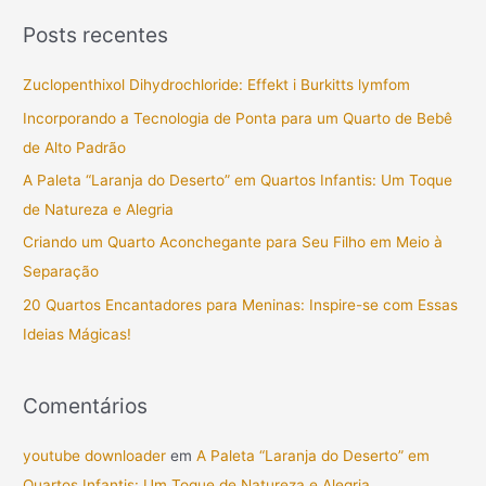
s
Posts recentes
q
u
Zuclopenthixol Dihydrochloride: Effekt i Burkitts lymfom
i
Incorporando a Tecnologia de Ponta para um Quarto de Bebê
s
de Alto Padrão
a
A Paleta “Laranja do Deserto” em Quartos Infantis: Um Toque
r
de Natureza e Alegria
p
Criando um Quarto Aconchegante para Seu Filho em Meio à
o
Separação
r
20 Quartos Encantadores para Meninas: Inspire-se com Essas
:
Ideias Mágicas!
Comentários
youtube downloader
em
A Paleta “Laranja do Deserto” em
Quartos Infantis: Um Toque de Natureza e Alegria