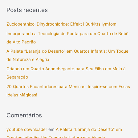
s
Posts recentes
q
u
Zuclopenthixol Dihydrochloride: Effekt i Burkitts lymfom
i
Incorporando a Tecnologia de Ponta para um Quarto de Bebê
s
de Alto Padrão
a
A Paleta “Laranja do Deserto” em Quartos Infantis: Um Toque
r
de Natureza e Alegria
p
Criando um Quarto Aconchegante para Seu Filho em Meio à
o
Separação
r
20 Quartos Encantadores para Meninas: Inspire-se com Essas
:
Ideias Mágicas!
Comentários
youtube downloader
em
A Paleta “Laranja do Deserto” em
Quartos Infantis: Um Toque de Natureza e Alegria