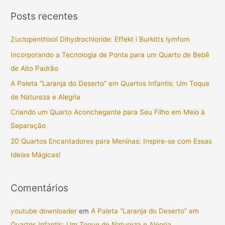
s
Posts recentes
q
u
Zuclopenthixol Dihydrochloride: Effekt i Burkitts lymfom
i
Incorporando a Tecnologia de Ponta para um Quarto de Bebê
s
de Alto Padrão
a
A Paleta “Laranja do Deserto” em Quartos Infantis: Um Toque
r
de Natureza e Alegria
p
Criando um Quarto Aconchegante para Seu Filho em Meio à
o
Separação
r
20 Quartos Encantadores para Meninas: Inspire-se com Essas
:
Ideias Mágicas!
Comentários
youtube downloader
em
A Paleta “Laranja do Deserto” em
Quartos Infantis: Um Toque de Natureza e Alegria