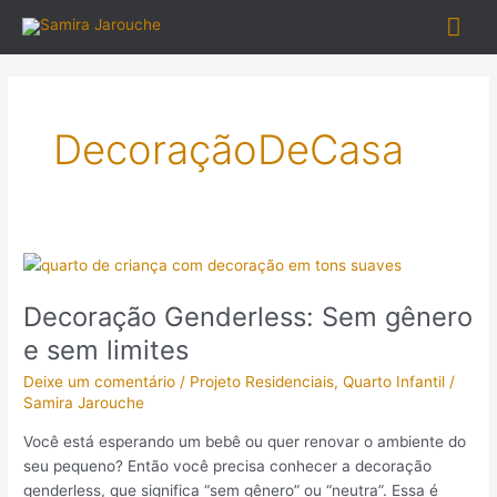
Ir
Me
para
o
prin
conteúdo
DecoraçãoDeCasa
Decoração
Genderless:
Decoração Genderless: Sem gênero
Sem
gênero
e sem limites
e
Deixe um comentário
/
Projeto Residenciais
,
Quarto Infantil
/
sem
Samira Jarouche
limites
Você está esperando um bebê ou quer renovar o ambiente do
seu pequeno? Então você precisa conhecer a decoração
genderless, que significa “sem gênero” ou “neutra”. Essa é