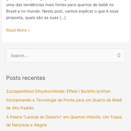
uma das tendências mais fortes para quartos de bebê no
Brasil e no mundo. Neste post, vamos explicar o que é essa
proposta, quais são as suas […]
Read More »
P
e
s
Posts recentes
q
u
Zuclopenthixol Dihydrochloride: Effekt i Burkitts lymfom
i
Incorporando a Tecnologia de Ponta para um Quarto de Bebê
s
de Alto Padrão
a
A Paleta “Laranja do Deserto” em Quartos Infantis: Um Toque
r
de Natureza e Alegria
p