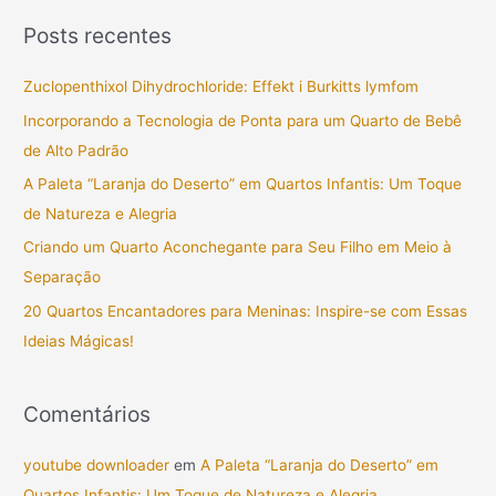
s
Posts recentes
q
u
Zuclopenthixol Dihydrochloride: Effekt i Burkitts lymfom
i
Incorporando a Tecnologia de Ponta para um Quarto de Bebê
s
de Alto Padrão
a
A Paleta “Laranja do Deserto” em Quartos Infantis: Um Toque
r
de Natureza e Alegria
p
Criando um Quarto Aconchegante para Seu Filho em Meio à
o
Separação
r
20 Quartos Encantadores para Meninas: Inspire-se com Essas
:
Ideias Mágicas!
Comentários
youtube downloader
em
A Paleta “Laranja do Deserto” em
Quartos Infantis: Um Toque de Natureza e Alegria