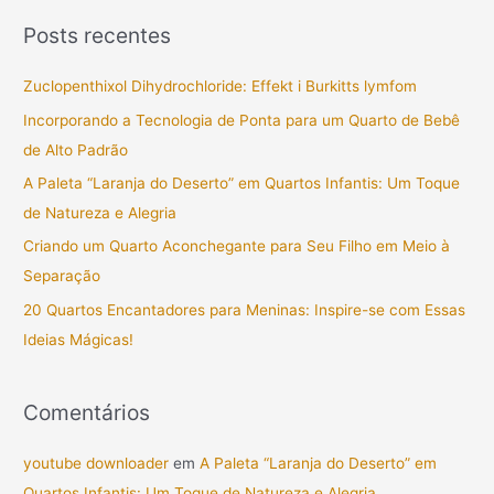
s
Posts recentes
q
u
Zuclopenthixol Dihydrochloride: Effekt i Burkitts lymfom
i
Incorporando a Tecnologia de Ponta para um Quarto de Bebê
s
de Alto Padrão
a
A Paleta “Laranja do Deserto” em Quartos Infantis: Um Toque
r
de Natureza e Alegria
p
Criando um Quarto Aconchegante para Seu Filho em Meio à
o
Separação
r
20 Quartos Encantadores para Meninas: Inspire-se com Essas
:
Ideias Mágicas!
Comentários
youtube downloader
em
A Paleta “Laranja do Deserto” em
Quartos Infantis: Um Toque de Natureza e Alegria