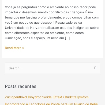
Crianças:
Você já se perguntou como o ambiente ao nosso redor pode
Uma
impactar o desenvolvimento cognitivo das crianças? É um
Perspectiva
tema que me fascina profundamente, e vou compartilhar com
Fascinante
você um pouco do que descobri. Pesquisadores da
Universidade de Harvard realizaram estudos instigantes sobre
como diferentes aspectos do ambiente, como cores,
iluminação, sons e espaço, influenciam […]
Read More »
P
e
s
Posts recentes
q
u
Zuclopenthixol Dihydrochloride: Effekt i Burkitts lymfom
i
Incorporando a Tecnologia de Ponta para um Quarto de Bebê