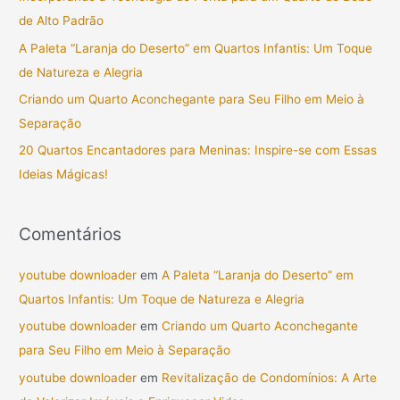
s
de Alto Padrão
a
A Paleta “Laranja do Deserto” em Quartos Infantis: Um Toque
r
de Natureza e Alegria
p
Criando um Quarto Aconchegante para Seu Filho em Meio à
o
Separação
r
20 Quartos Encantadores para Meninas: Inspire-se com Essas
:
Ideias Mágicas!
Comentários
youtube downloader
em
A Paleta “Laranja do Deserto” em
Quartos Infantis: Um Toque de Natureza e Alegria
youtube downloader
em
Criando um Quarto Aconchegante
para Seu Filho em Meio à Separação
youtube downloader
em
Revitalização de Condomínios: A Arte