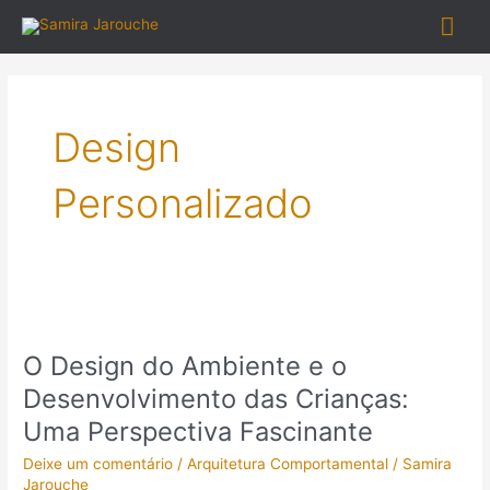
Ir
Me
para
o
prin
conteúdo
Design
Personalizado
O
Design
O Design do Ambiente e o
do
Ambiente
Desenvolvimento das Crianças:
e
Uma Perspectiva Fascinante
o
Desenvolvimento
Deixe um comentário
/
Arquitetura Comportamental
/
Samira
das
Jarouche