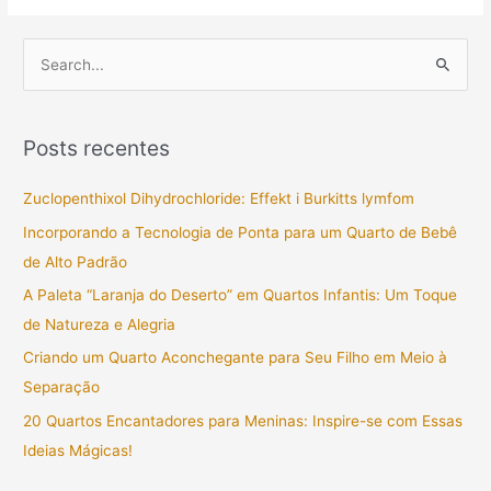
P
e
s
Posts recentes
q
u
Zuclopenthixol Dihydrochloride: Effekt i Burkitts lymfom
i
Incorporando a Tecnologia de Ponta para um Quarto de Bebê
s
de Alto Padrão
a
A Paleta “Laranja do Deserto” em Quartos Infantis: Um Toque
r
de Natureza e Alegria
p
Criando um Quarto Aconchegante para Seu Filho em Meio à
o
Separação
r
20 Quartos Encantadores para Meninas: Inspire-se com Essas
:
Ideias Mágicas!