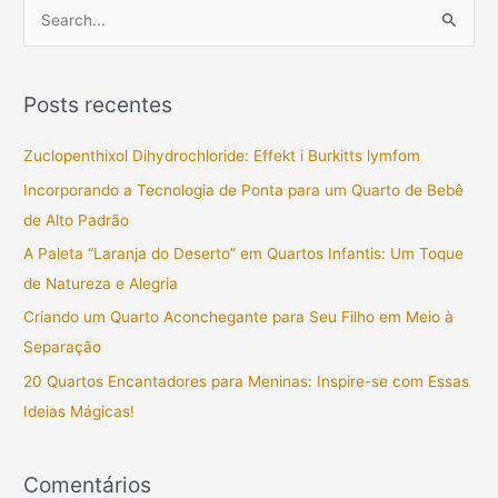
P
e
s
Posts recentes
q
u
Zuclopenthixol Dihydrochloride: Effekt i Burkitts lymfom
i
Incorporando a Tecnologia de Ponta para um Quarto de Bebê
s
de Alto Padrão
a
A Paleta “Laranja do Deserto” em Quartos Infantis: Um Toque
r
de Natureza e Alegria
p
Criando um Quarto Aconchegante para Seu Filho em Meio à
o
Separação
r
20 Quartos Encantadores para Meninas: Inspire-se com Essas
:
Ideias Mágicas!
Comentários