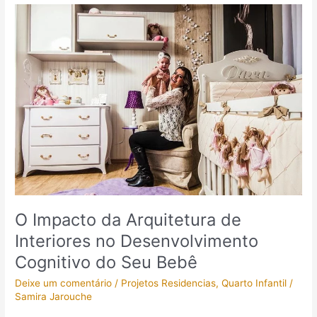
O
Impacto
da
Arquitetura
de
Interiores
no
Desenvolvimento
Cognitivo
do
Seu
Bebê
O Impacto da Arquitetura de
Interiores no Desenvolvimento
Cognitivo do Seu Bebê
Deixe um comentário
/
Projetos Residencias
,
Quarto Infantil
/
Samira Jarouche