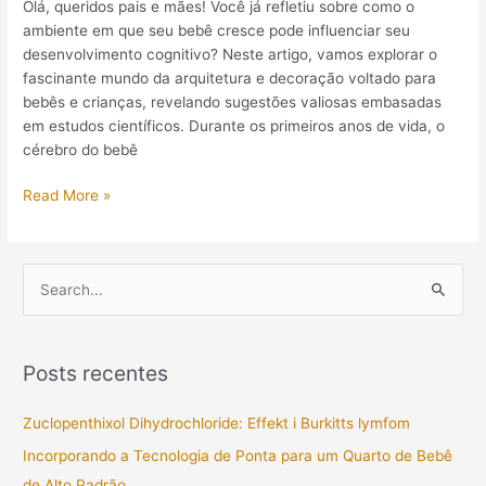
Olá, queridos pais e mães! Você já refletiu sobre como o
ambiente em que seu bebê cresce pode influenciar seu
desenvolvimento cognitivo? Neste artigo, vamos explorar o
fascinante mundo da arquitetura e decoração voltado para
bebês e crianças, revelando sugestões valiosas embasadas
em estudos científicos. Durante os primeiros anos de vida, o
cérebro do bebê
Read More »
P
e
s
Posts recentes
q
u
Zuclopenthixol Dihydrochloride: Effekt i Burkitts lymfom
i
Incorporando a Tecnologia de Ponta para um Quarto de Bebê
s
de Alto Padrão