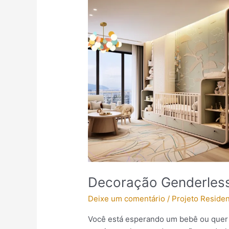
Genderless:
Sem
gênero
e
sem
limites
Decoração Genderless
Deixe um comentário
/
Projeto Residen
Você está esperando um bebê ou quer