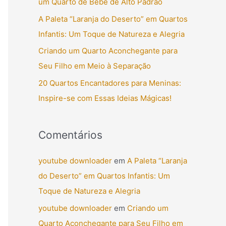
um Quarto de Bebê de Alto Padrão
r
A Paleta “Laranja do Deserto” em Quartos
p
Infantis: Um Toque de Natureza e Alegria
o
Criando um Quarto Aconchegante para
r
Seu Filho em Meio à Separação
:
20 Quartos Encantadores para Meninas:
Inspire-se com Essas Ideias Mágicas!
Comentários
youtube downloader
em
A Paleta “Laranja
do Deserto” em Quartos Infantis: Um
Toque de Natureza e Alegria
youtube downloader
em
Criando um
Quarto Aconchegante para Seu Filho em