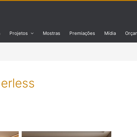
a
Projetos
Mostras
Premiações
Mídia
Orça
erless