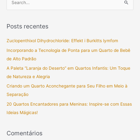
P
e
s
Posts recentes
q
u
Zuclopenthixol Dihydrochloride: Effekt i Burkitts lymfom
i
Incorporando a Tecnologia de Ponta para um Quarto de Bebê
s
de Alto Padrão
a
A Paleta “Laranja do Deserto” em Quartos Infantis: Um Toque
r
de Natureza e Alegria
p
Criando um Quarto Aconchegante para Seu Filho em Meio à
o
Separação
r
20 Quartos Encantadores para Meninas: Inspire-se com Essas
:
Ideias Mágicas!
Comentários