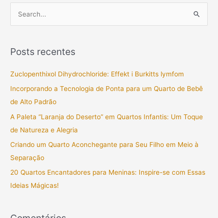
P
e
s
Posts recentes
q
u
Zuclopenthixol Dihydrochloride: Effekt i Burkitts lymfom
i
Incorporando a Tecnologia de Ponta para um Quarto de Bebê
s
de Alto Padrão
a
A Paleta “Laranja do Deserto” em Quartos Infantis: Um Toque
r
de Natureza e Alegria
p
Criando um Quarto Aconchegante para Seu Filho em Meio à
o
Separação
r
20 Quartos Encantadores para Meninas: Inspire-se com Essas
:
Ideias Mágicas!
Comentários