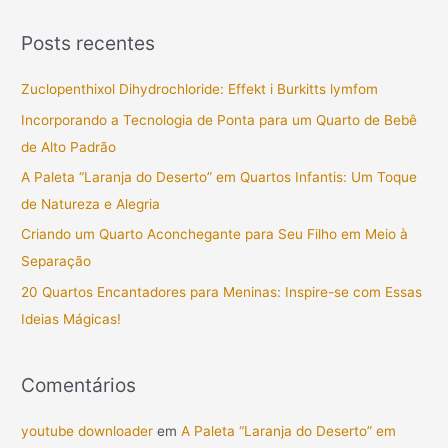
s
Posts recentes
q
u
Zuclopenthixol Dihydrochloride: Effekt i Burkitts lymfom
i
Incorporando a Tecnologia de Ponta para um Quarto de Bebê
s
de Alto Padrão
a
A Paleta “Laranja do Deserto” em Quartos Infantis: Um Toque
r
de Natureza e Alegria
p
Criando um Quarto Aconchegante para Seu Filho em Meio à
o
Separação
r
20 Quartos Encantadores para Meninas: Inspire-se com Essas
:
Ideias Mágicas!
Comentários
youtube downloader
em
A Paleta “Laranja do Deserto” em